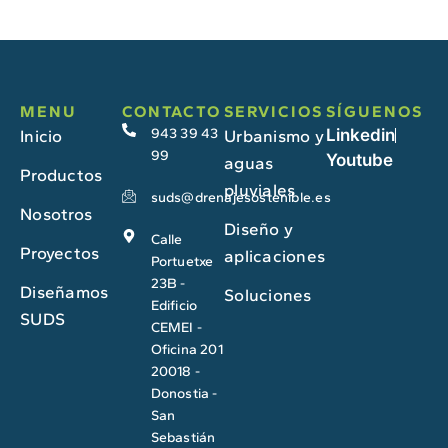
MENU
CONTACTO
SERVICIOS
SÍGUENOS
943 39 43
Linkedin
Inicio
Urbanismo y
99
Youtube
aguas
Productos
pluviales
suds@drenajesostenible.es
Nosotros
Diseño y
Calle
Proyectos
aplicaciones
Portuetxe
23B -
Diseñamos
Soluciones
Edificio
SUDS
CEMEI -
Oficina 201
20018 -
Donostia -
San
Sebastián