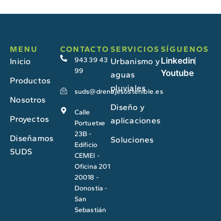
MENU
CONTACTO
SERVICIOS
SÍGUENOS
943 39 43
Linkedin
Inicio
Urbanismo y
99
Youtube
aguas
Productos
pluviales
suds@drenajesostenible.es
Nosotros
Diseño y
Calle
Proyectos
aplicaciones
Portuetxe
23B -
Diseñamos
Soluciones
Edificio
SUDS
CEMEI -
Oficina 201
20018 -
Donostia -
San
Sebastián