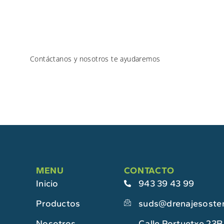
Contáctanos y nosotros te ayudaremos
MENU
CONTACTO
Inicio
943 39 43 99
Productos
suds@drenajesosten
Nosotros
Calle Portuetxe 23B 