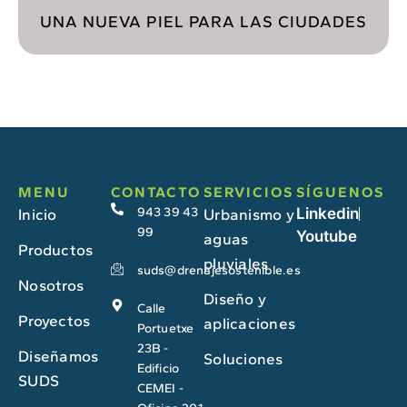
UNA NUEVA PIEL PARA LAS CIUDADES
MENU
CONTACTO
SERVICIOS
SÍGUENOS
943 39 43
Linkedin
Inicio
Urbanismo y
99
Youtube
aguas
Productos
pluviales
suds@drenajesostenible.es
Nosotros
Diseño y
Calle
Proyectos
aplicaciones
Portuetxe
23B -
Diseñamos
Soluciones
Edificio
SUDS
CEMEI -