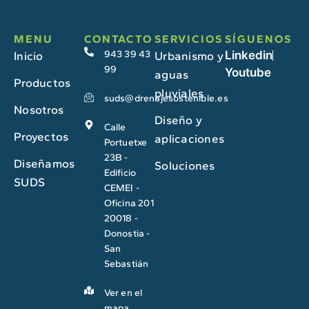
MENU
CONTACTO
SERVICIOS
SÍGUENOS
943 39 43
Linkedin
Inicio
Urbanismo y
99
Youtube
aguas
Productos
pluviales
suds@drenajesostenible.es
Nosotros
Diseño y
Calle
Proyectos
aplicaciones
Portuetxe
23B -
Diseñamos
Soluciones
Edificio
SUDS
CEMEI -
Oficina 201
20018 -
Donostia -
San
Sebastián
Ver en el
mapa