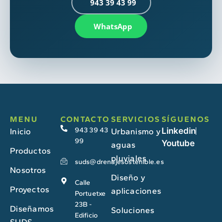
943 39 43 99
WhatsApp
MENU
CONTACTO
SERVICIOS
SÍGUENOS
943 39 43
Linkedin
Inicio
Urbanismo y
99
Youtube
aguas
Productos
pluviales
suds@drenajesostenible.es
Nosotros
Diseño y
Calle
Proyectos
aplicaciones
Portuetxe
23B -
Diseñamos
Soluciones
Edificio